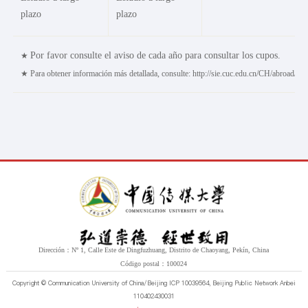
Estilo del estudiante
plazo
plazo
Por favor consulte el aviso de cada año para consultar los cupos.
★
★
Para obtener información más detallada, consulte: http://sie.cuc.edu.cn/CH/abroad/
Dirección：Nº 1, Calle Este de Dingfuzhuang, Distrito de Chaoyang, Pekín, China
Código postal：100024
Copyright © Communication University of China/Beijing ICP 10039564, Beijing Public Network Anbei
110402430031