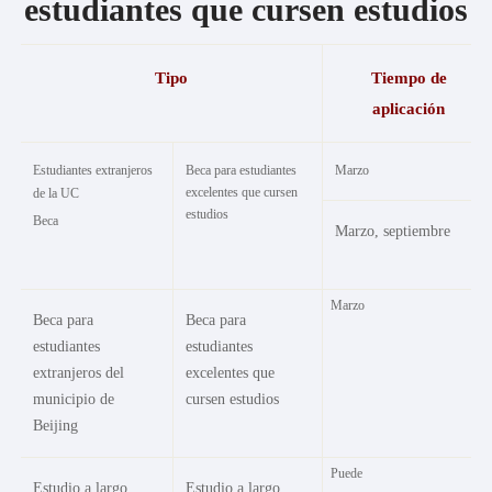
estudiantes que cursen estudios
Académica
Facultades y Escuelas
Disciplinas clave
Tipo
Tiempo de
Programas básicos de estudio
aplicación
Académicos destacados
Investigación
Estudiantes extranjeros
Beca para estudiantes
Marzo
UC
excelentes que cursen
de la
Comité Académico
estudios
Beca
Institutos y Centros
Marzo, septiembre
Revistas
Los medios globales y China
Marzo
Estilo CUC
Beca para
Beca para
Vida universitaria
estudiantes
estudiantes
Arte y Cultura
extranjeros del
excelentes que
municipio de
cursen estudios
Atletismo y fitness
Beijing
Vivienda y comedor
Salud y Bienestar
Puede
Estudio a largo
Estudio a largo