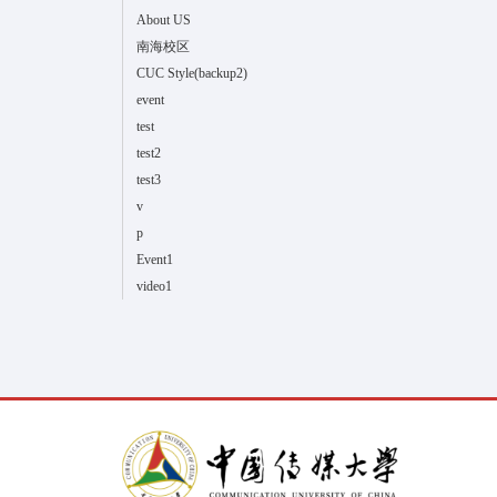
About US
南海校区
CUC Style(backup2)
event
test
test2
test3
v
p
Event1
video1