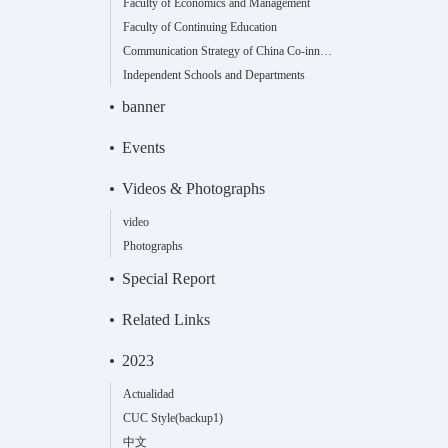
Faculty of Economics and Management
Faculty of Continuing Education
Communication Strategy of China Co-innovation Center
Independent Schools and Departments
banner
Events
Videos & Photographs
video
Photographs
Special Report
Related Links
2023
Actualidad
CUC Style(backup1)
中文