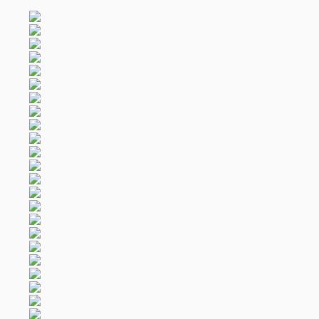
Académica
Facultades y Escuelas
Disciplinas clave
Programas básicos de estudio
Académicos destacados
Investigación
Comité Académico
Institutos y Centros
Revistas
Los medios globales y China
Estilo CUC
Vida universitaria
Arte y Cultura
Atletismo y fitness
Vivienda y comedor
Salud y Bienestar