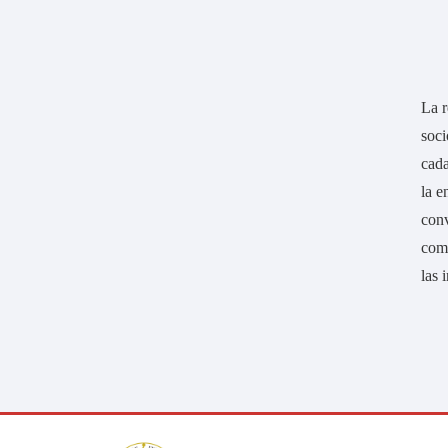
La r
soci
cada
la e
conv
comp
las 