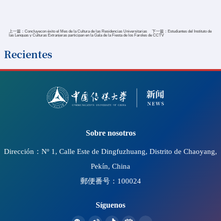
上一篇：
​Concluyecon éxito el Mes de la Cultura de las Residencias Universitarias
下一篇：
​Estudiantes del Instituto de
las Lenguas y Culturas Extranjeras participan en la Gala de la Fiesta de los Faroles de CCTV
Recientes
2023-10-11
A statement on the statement of the 2020 China
Enterprise Plus Management Forum
Sobre nosotros
Dirección：Nº 1, Calle Este de Dingfuzhuang, Distrito de Chaoyang,
Pekín, China
郵便番号：100024
Síguenos