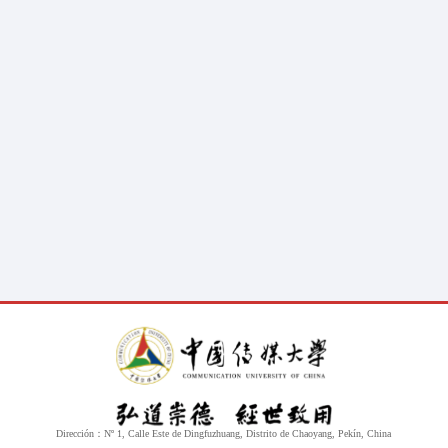
Académica
Facultades y Escuelas
Disciplinas clave
Programas básicos de estudio
Académicos destacados
Investigación
Comité Académico
Institutos y Centros
Revistas
Los medios globales y China
Estilo CUC
Vida universitaria
Arte y Cultura
Atletismo y fitness
Vivienda y comedor
Salud y Bienestar
Dirección：Nº 1, Calle Este de Dingfuzhuang, Distrito de Chaoyang, Pekín, China