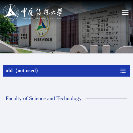
La CUC
Presentando CUC
Estatutos de la Universidad de Comunicación de Chin...
Liderazgo actual
Nuestra historia
old（not used）
Mapa del campus
Admisiones
Estudiar en CUC
Faculty of Science and Technology
Programa de estudios
Programa sin titulación
Beca
Aplica online
Actualidad